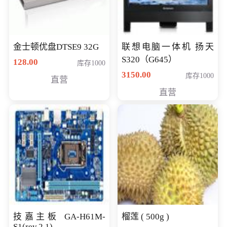
金士顿优盘DTSE9 32G
联想电脑一体机 扬天
S320（G645）
128.00
库存1000
3150.00
库存1000
直营
直营
技嘉主板 GA-H61M-
榴莲 ( 500g )
S1(rev.2.1)