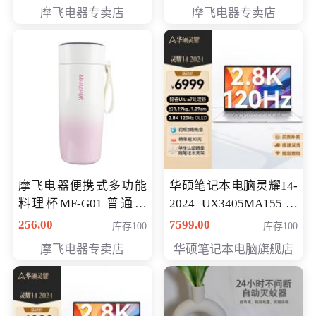
摩飞电器专卖店
摩飞电器专卖店
摩飞电器便携式多功能
华硕笔记本电脑灵耀14-
料理杯MF-G01 普通会
2024 UX3405MA155冰
员专享价格118元
川银 oled 智慧轻薄本 会
256.00
7599.00
库存100
库存100
员专享价6898元
摩飞电器专卖店
华硕笔记本电脑旗舰店