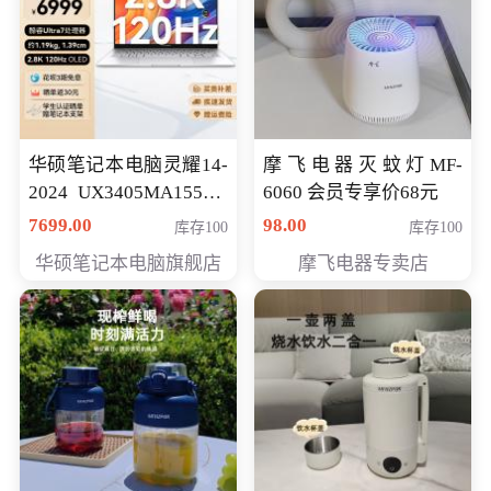
华硕笔记本电脑灵耀14-
摩飞电器灭蚊灯MF-
2024 UX3405MA155夜
6060 会员专享价68元
空蓝 oled 智慧轻薄本 会
7699.00
98.00
库存100
库存100
员专享价6998元
华硕笔记本电脑旗舰店
摩飞电器专卖店