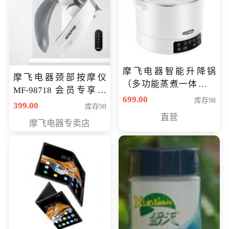
摩飞电器智能升降锅
摩飞电器颈部按摩仪
（多功能蒸煮一体锅）
MF-98718 会员专享价
（智能升降养生锅） 会
699.00
库存98
299元
399.00
库存98
员专享价399元
直营
摩飞电器专卖店