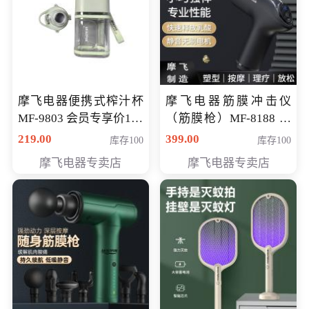
摩飞电器便携式榨汁杯
摩飞电器筋膜冲击仪
MF-9803 会员专享价138
（筋膜枪）MF-8188 会
元
员专享价268元
219.00
399.00
库存100
库存100
摩飞电器专卖店
摩飞电器专卖店