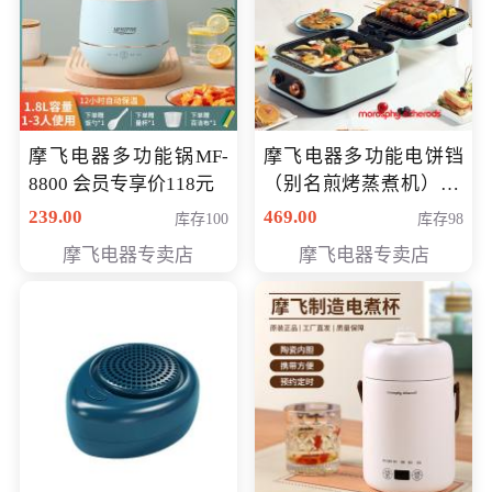
摩飞电器多功能锅MF-
摩飞电器多功能电饼铛
8800 会员专享价118元
（别名煎烤蒸煮机） 型
号MF-8888B 会员专享
239.00
469.00
库存100
库存98
价389元
摩飞电器专卖店
摩飞电器专卖店