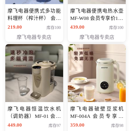
摩飞电器便携式多功能
摩飞电器便携电热水壶
料理杯（榨汁杯） 会员
MF-W08 会员专享价198
专享价118元
元
219.00
439.00
库存100
库存100
摩飞电器专卖店
摩飞电器专卖店
摩飞电器恒温饮水机
摩飞电器破壁豆浆机
（调奶器）MF-01 会员
MF-004A 会员专享价
专享价366元
168元
449.00
359.00
库存97
库存98