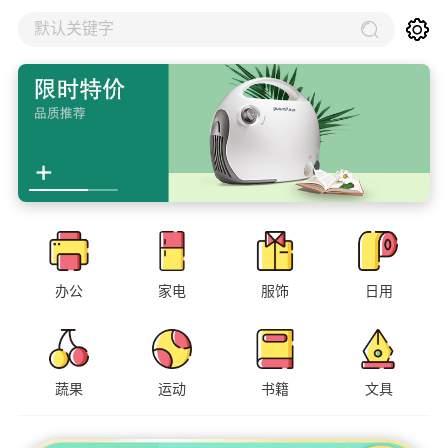
默认关键字
办公
家电
服饰
日用
蔬果
运动
书籍
文具