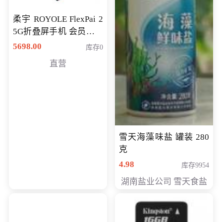
柔宇 ROYOLE FlexPai 2
5G折叠屏手机 会员专享
购买价格 4998元
5698.00
库存0
直营
雪天海藻味盐 罐装 280
克
4.98
库存9954
湖南盐业公司 雪天食盐