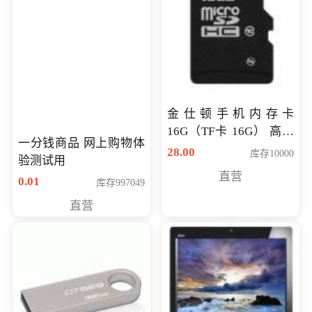
金仕顿手机内存卡
16G（TF卡 16G） 高速
一分钱商品 网上购物体
卡 CLASS 10
28.00
库存10000
验测试用
直营
0.01
库存997049
直营