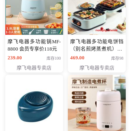
摩飞电器多功能锅MF-
摩飞电器多功能电饼铛
8800 会员专享价118元
（别名煎烤蒸煮机） 型
号MF-8888B 会员专享
239.00
469.00
库存100
库存98
价389元
摩飞电器专卖店
摩飞电器专卖店