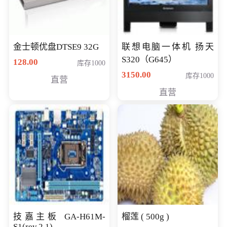
金士顿优盘DTSE9 32G
联想电脑一体机 扬天
S320（G645）
128.00
库存1000
3150.00
库存1000
直营
直营
技嘉主板 GA-H61M-
榴莲 ( 500g )
S1(rev.2.1)