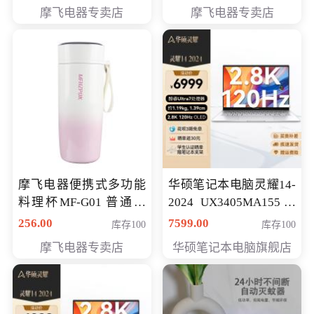
摩飞电器专卖店
摩飞电器专卖店
摩飞电器便携式多功能
华硕笔记本电脑灵耀14-
料理杯MF-G01 普通会
2024 UX3405MA155冰
员专享价格118元
川银 oled 智慧轻薄本 会
256.00
7599.00
库存100
库存100
员专享价6898元
摩飞电器专卖店
华硕笔记本电脑旗舰店