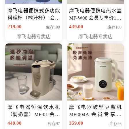
摩飞电器便携式多功能
摩飞电器便携电热水壶
料理杯（榨汁杯） 会员
MF-W08 会员专享价198
专享价118元
元
219.00
439.00
库存100
库存100
摩飞电器专卖店
摩飞电器专卖店
摩飞电器恒温饮水机
摩飞电器破壁豆浆机
（调奶器）MF-01 会员
MF-004A 会员专享价
专享价366元
168元
449.00
359.00
库存97
库存98