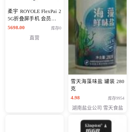
柔宇 ROYOLE FlexPai 2
5G折叠屏手机 会员专享
购买价格 4998元
5698.00
库存0
直营
雪天海藻味盐 罐装 280
克
4.98
库存9954
湖南盐业公司 雪天食盐