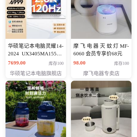
华硕笔记本电脑灵耀14-
摩飞电器灭蚊灯MF-
2024 UX3405MA155夜
6060 会员专享价68元
空蓝 oled 智慧轻薄本 会
7699.00
98.00
库存100
库存100
员专享价6998元
华硕笔记本电脑旗舰店
摩飞电器专卖店