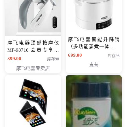
摩飞电器智能升降锅
摩飞电器颈部按摩仪
（多功能蒸煮一体锅）
MF-98718 会员专享价
（智能升降养生锅） 会
699.00
库存98
299元
399.00
库存98
员专享价399元
直营
摩飞电器专卖店