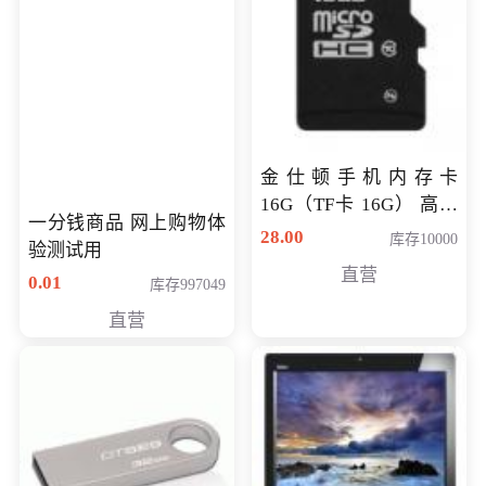
金仕顿手机内存卡
16G（TF卡 16G） 高速
一分钱商品 网上购物体
卡 CLASS 10
28.00
库存10000
验测试用
直营
0.01
库存997049
直营