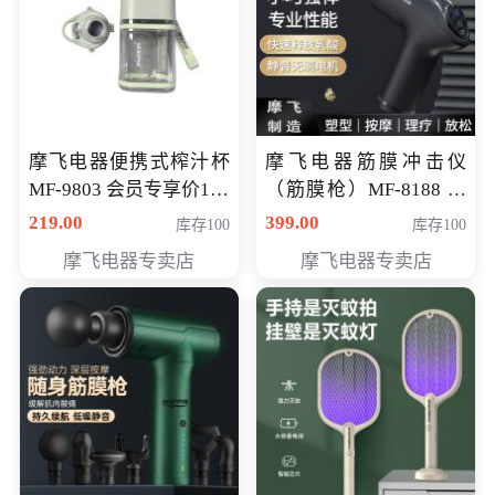
摩飞电器便携式榨汁杯
摩飞电器筋膜冲击仪
MF-9803 会员专享价138
（筋膜枪）MF-8188 会
元
员专享价268元
219.00
399.00
库存100
库存100
摩飞电器专卖店
摩飞电器专卖店