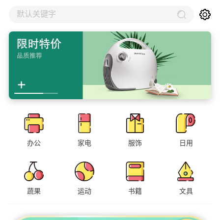
默认关键字
办公
家电
服饰
日用
蔬果
运动
书籍
文具