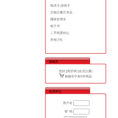
电话卡,游戏卡
文物古董艺术品
桶装饮用水
电子书
二手闲置转让
所有
(79)
购物车
您好,[
请登录
] [
会员注册
]
购物车中有0件商品
会员中心
用户名
密 码