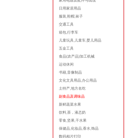
家用电器及配件与线缆
日用家居用品
服装,鞋帽,袜子
交通工具
箱包,行李车
儿童玩具,儿童车,婴儿用品
五金工具
食品(农产品)加工机械
运动休闲
书籍,音像制品
文化文具用品,办公用品
土特产,地方名吃
副食品及调味品
新鲜蔬菜水果
饮料,茶，液态奶
零食,坚果,干水果
保健品,化妆品,香水,饰品
数码相片打印