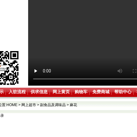
示
入驻流程
供求信息
网上黄页
购物车
免费商城
帮助中心
位置:
HOME
>
网上超市
>
副食品及调味品
>
麻花
记录