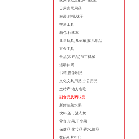
家用电器及配件与线缆
日用家居用品
服装,鞋帽,袜子
交通工具
箱包,行李车
儿童玩具,儿童车,婴儿用品
五金工具
食品(农产品)加工机械
运动休闲
书籍,音像制品
文化文具用品,办公用品
土特产,地方名吃
副食品及调味品
新鲜蔬菜水果
饮料,茶，液态奶
零食,坚果,干水果
保健品,化妆品,香水,饰品
数码相片打印