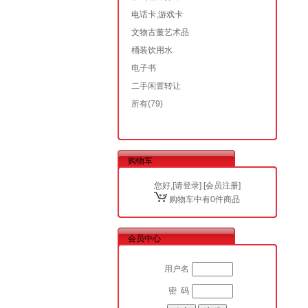
电话卡,游戏卡
文物古董艺术品
桶装饮用水
电子书
二手闲置转让
所有
(79)
购物车
您好,[
请登录
] [
会员注册
]
购物车中有0件商品
会员中心
用户名
密 码