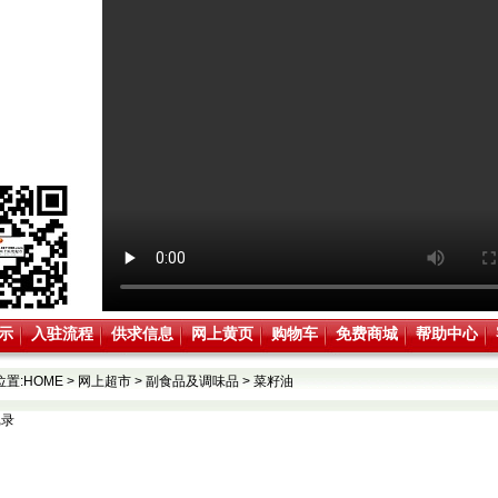
示
入驻流程
供求信息
网上黄页
购物车
免费商城
帮助中心
位置:
HOME
>
网上超市
>
副食品及调味品
>
菜籽油
记录