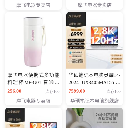
摩飞电器专卖店
摩飞电器专卖店
摩飞电器便携式多功能
华硕笔记本电脑灵耀14-
料理杯MF-G01 普通会
2024 UX3405MA155冰
员专享价格118元
川银 oled 智慧轻薄本 会
256.00
7599.00
库存100
库存100
员专享价6898元
摩飞电器专卖店
华硕笔记本电脑旗舰店