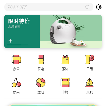
默认关键字
办公
家电
服饰
日用
蔬果
运动
书籍
文具