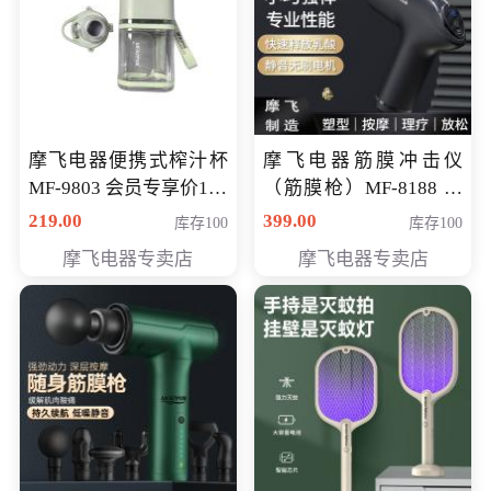
摩飞电器便携式榨汁杯
摩飞电器筋膜冲击仪
MF-9803 会员专享价138
（筋膜枪）MF-8188 会
元
员专享价268元
219.00
399.00
库存100
库存100
摩飞电器专卖店
摩飞电器专卖店