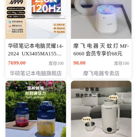
华硕笔记本电脑灵耀14-
摩飞电器灭蚊灯MF-
2024 UX3405MA155夜
6060 会员专享价68元
空蓝 oled 智慧轻薄本 会
7699.00
98.00
库存100
库存100
员专享价6998元
华硕笔记本电脑旗舰店
摩飞电器专卖店