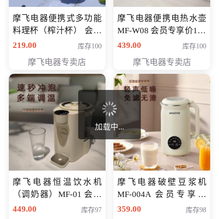
摩飞电器便携式多功能
摩飞电器便携电热水壶
料理杯（榨汁杯） 会员
MF-W08 会员专享价198
专享价118元
元
219.00
439.00
库存100
库存100
摩飞电器专卖店
摩飞电器专卖店
加载中...
摩飞电器恒温饮水机
摩飞电器破壁豆浆机
（调奶器）MF-01 会员
MF-004A 会员专享价
专享价366元
168元
449.00
359.00
库存97
库存98