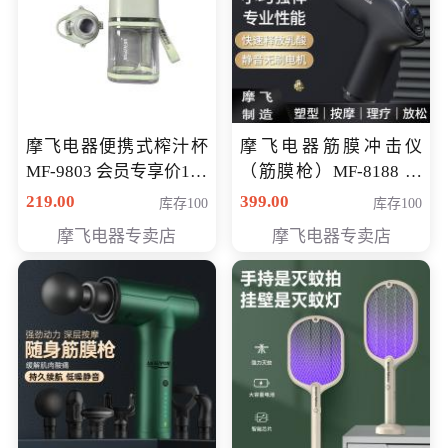
摩飞电器便携式榨汁杯
摩飞电器筋膜冲击仪
MF-9803 会员专享价138
（筋膜枪）MF-8188 会
元
员专享价268元
219.00
399.00
库存100
库存100
摩飞电器专卖店
摩飞电器专卖店