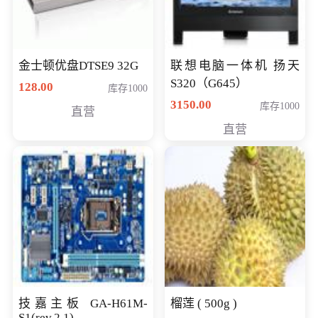
金士顿优盘DTSE9 32G
联想电脑一体机 扬天
S320（G645）
128.00
库存1000
3150.00
库存1000
直营
直营
技嘉主板 GA-H61M-
榴莲 ( 500g )
S1(rev.2.1)