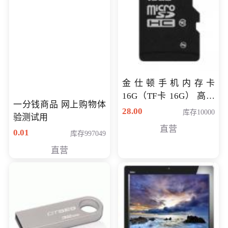
金仕顿手机内存卡
16G（TF卡 16G） 高速
一分钱商品 网上购物体
卡 CLASS 10
28.00
库存10000
验测试用
直营
0.01
库存997049
直营