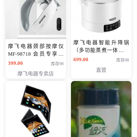
摩飞电器智能升降锅
摩飞电器颈部按摩仪
（多功能蒸煮一体锅）
MF-98718 会员专享价
（智能升降养生锅） 会
699.00
库存98
299元
399.00
库存98
员专享价399元
直营
摩飞电器专卖店