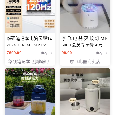
华硕笔记本电脑灵耀14-
摩飞电器灭蚊灯MF-
2024 UX3405MA155夜
6060 会员专享价68元
空蓝 oled 智慧轻薄本 会
7699.00
98.00
库存100
库存100
员专享价6998元
华硕笔记本电脑旗舰店
摩飞电器专卖店