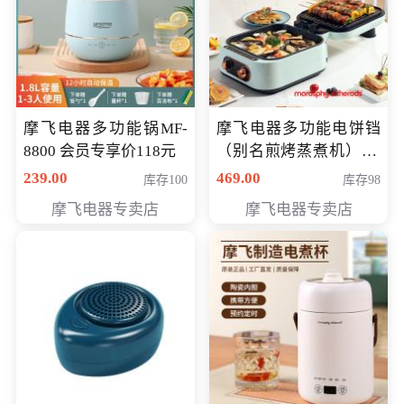
摩飞电器多功能锅MF-
摩飞电器多功能电饼铛
8800 会员专享价118元
（别名煎烤蒸煮机） 型
号MF-8888B 会员专享
239.00
469.00
库存100
库存98
价389元
摩飞电器专卖店
摩飞电器专卖店