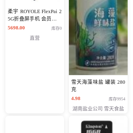
柔宇 ROYOLE FlexPai 2
5G折叠屏手机 会员专享
购买价格 4998元
5698.00
库存0
直营
雪天海藻味盐 罐装 280
克
4.98
库存9954
湖南盐业公司 雪天食盐