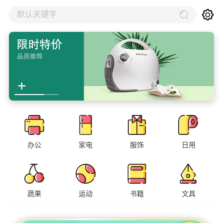
默认关键字
办公
家电
服饰
日用
蔬果
运动
书籍
文具