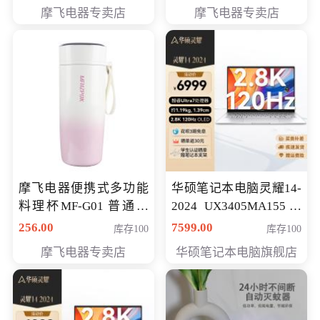
摩飞电器专卖店
摩飞电器专卖店
摩飞电器便携式多功能
华硕笔记本电脑灵耀14-
料理杯MF-G01 普通会
2024 UX3405MA155冰
员专享价格118元
川银 oled 智慧轻薄本 会
256.00
7599.00
库存100
库存100
员专享价6898元
摩飞电器专卖店
华硕笔记本电脑旗舰店