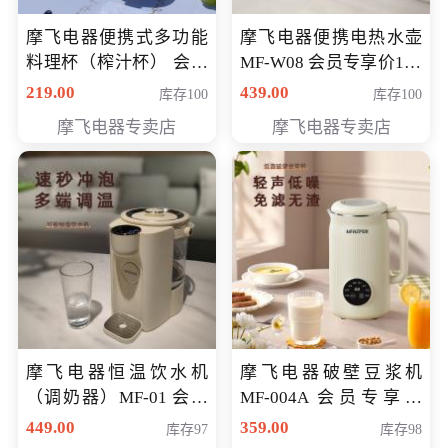
摩飞电器便携式多功能
摩飞电器便携电热水壶
料理杯（榨汁杯） 会员
MF-W08 会员专享价198
专享价118元
元
219.00
439.00
库存100
库存100
摩飞电器专卖店
摩飞电器专卖店
摩飞电器恒温饮水机
摩飞电器破壁豆浆机
（调奶器）MF-01 会员
MF-004A 会员专享价
专享价366元
168元
449.00
359.00
库存97
库存98