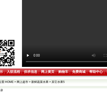
示
入驻流程
供求信息
网上黄页
购物车
免费商城
帮助中心
位置:
HOME
>
网上超市
>
新鲜蔬菜水果
>
其它水果5
记录