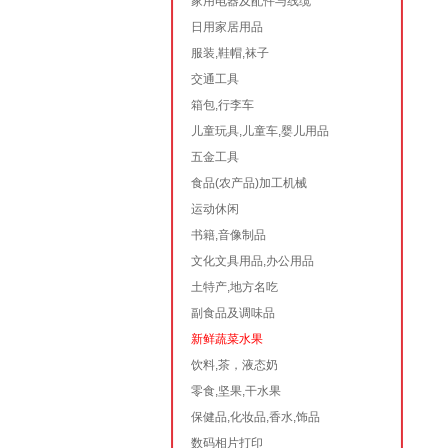
家用电器及配件与线缆
日用家居用品
服装,鞋帽,袜子
交通工具
箱包,行李车
儿童玩具,儿童车,婴儿用品
五金工具
食品(农产品)加工机械
运动休闲
书籍,音像制品
文化文具用品,办公用品
土特产,地方名吃
副食品及调味品
新鲜蔬菜水果
饮料,茶，液态奶
零食,坚果,干水果
保健品,化妆品,香水,饰品
数码相片打印