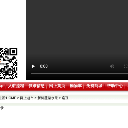
示
入驻流程
供求信息
网上黄页
购物车
免费商城
帮助中心
位置:
HOME
>
网上超市
>
新鲜蔬菜水果
>
扁豆
记录