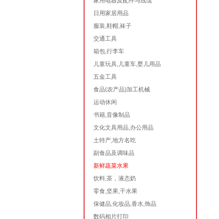
家用电器及配件与线缆
日用家居用品
服装,鞋帽,袜子
交通工具
箱包,行李车
儿童玩具,儿童车,婴儿用品
五金工具
食品(农产品)加工机械
运动休闲
书籍,音像制品
文化文具用品,办公用品
土特产,地方名吃
副食品及调味品
新鲜蔬菜水果
饮料,茶，液态奶
零食,坚果,干水果
保健品,化妆品,香水,饰品
数码相片打印