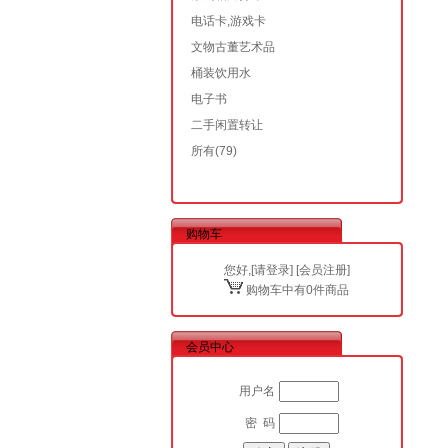
电话卡,游戏卡
文物古董艺术品
桶装饮用水
电子书
二手闲置转让
所有
(79)
购物车
您好,[
请登录
] [
会员注册
]
购物车中有0件商品
会员中心
用户名
密 码